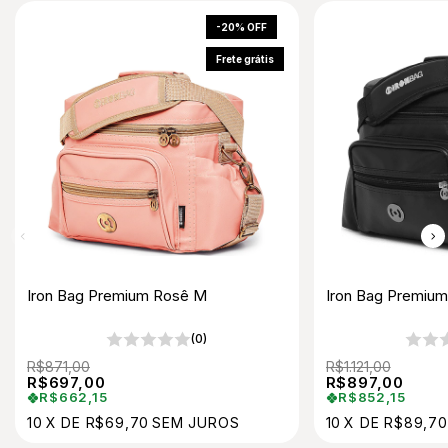
-
20
%
OFF
Frete grátis
Iron Bag Premium Rosê M
Iron Bag Premium
(0)
R$871,00
R$1.121,00
R$697,00
R$897,00
R$662,15
R$852,15
10
X
DE
R$69,70
SEM JUROS
10
X
DE
R$89,70