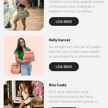
Conheci a Iron Bag quando estava
começando meu Instagram e
também no início da minha
mudança física.
LEIA MAIS
Kelly Garcez
Ao emagrecer mais de 40 quilos,
percebi que o meu maior aliado
no processo foi o planejamento,
organizar minhas refeições.
LEIA MAIS
Rita Cadiz
Há 5 anos descobri essa
maravilhosa marca em feira
Arnold. Desde então, passei a
usar as bags pela beleza e