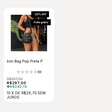
-
25
%
OFF
Frete grátis
Iron Bag Pop Preta P
(0)
R$397,00
R$297,00
R$282,15
10
X
DE
R$29,70
SEM
JUROS