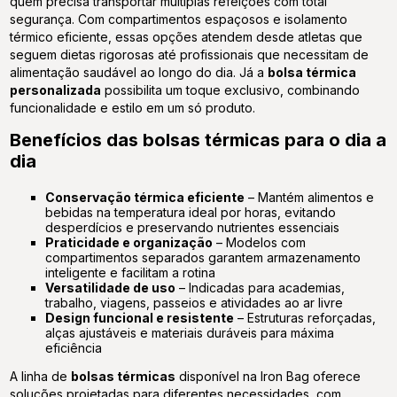
quem precisa transportar múltiplas refeições com total
segurança. Com compartimentos espaçosos e isolamento
térmico eficiente, essas opções atendem desde atletas que
seguem dietas rigorosas até profissionais que necessitam de
alimentação saudável ao longo do dia. Já a
bolsa térmica
personalizada
possibilita um toque exclusivo, combinando
funcionalidade e estilo em um só produto.
Benefícios das bolsas térmicas para o dia a
dia
Conservação térmica eficiente
– Mantém alimentos e
bebidas na temperatura ideal por horas, evitando
desperdícios e preservando nutrientes essenciais
Praticidade e organização
– Modelos com
compartimentos separados garantem armazenamento
inteligente e facilitam a rotina
Versatilidade de uso
– Indicadas para academias,
trabalho, viagens, passeios e atividades ao ar livre
Design funcional e resistente
– Estruturas reforçadas,
alças ajustáveis e materiais duráveis para máxima
eficiência
A linha de
bolsas térmicas
disponível na
Iron Bag
oferece
soluções projetadas para diferentes necessidades, com