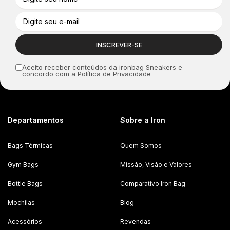
Aceito receber conteúdos da ironbag Sneakers e
concordo com a Política de Privacidade
Departamentos
Sobre a Iron
Bags Térmicas
Quem Somos
Gym Bags
Missão, Visão e Valores
Bottle Bags
Comparativo Iron Bag
Mochilas
Blog
Acessórios
Revendas