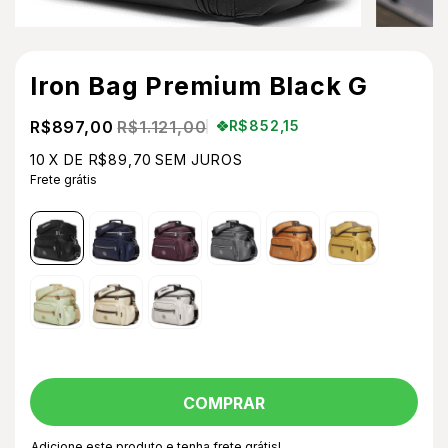
Iron Bag Premium Black G
R$897,00
R$1.121,00
R$852,15
10
X DE
R$89,70
SEM JUROS
Frete grátis
Adicione este produto e
tenha frete grátis!