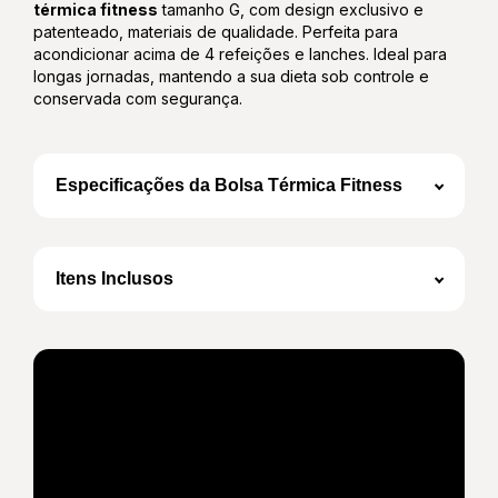
térmica fitness
tamanho G, com design exclusivo e
patenteado, materiais de qualidade. Perfeita para
acondicionar acima de 4 refeições e lanches. Ideal para
longas jornadas, mantendo a sua dieta sob controle e
conservada com segurança.
Especificações da Bolsa Térmica Fitness
Volume total de 16L
Medidas Internas da Caixa Térmica: 28cm L x
22cm P x 25 cm A
Itens Inclusos
Medidas Externas (com bolsos): 35cm L x
25cm P x 26 cm A
Revestimento externo em couro sintético
diamond de alta resistência
1 Bolsa Térmica
Revestimento interno em laminado prata de
fácil higienização
Isolamento DUAL e aluminizado de alta
performance térmica
1 Bandeja
Gelo rígido em placa com grande eficiência