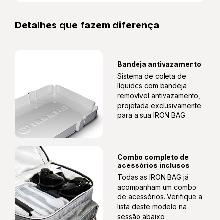
resistência
Revestimento interno em laminado prata de
Detalhes que fazem diferença
fácil higienização
Isolamento DUAL e aluminizado de alta
2 Sacos Organizadores Para Roupas E Calçados
performance térmica
Gelo flexível de 150ml
Bandeja antivazamento
Tempo médio de conservação de 06 a 08h
Sistema de coleta de
(frio). A conservação quente tem
líquidos com bandeja
performance inferior
removível antivazamento,
1 Bag Térmica De 5L
projetada exclusivamente
para a sua IRON BAG
1 Pote De Vidro Borossilicato De 330ml Hermético
BPA FREE
Combo completo de
acessórios inclusos
Todas as IRON BAG já
acompanham um combo
de acessórios. Verifique a
1 Coqueteleira IRON BOTTLE BPA Free De 550ml
lista deste modelo na
sessão abaixo