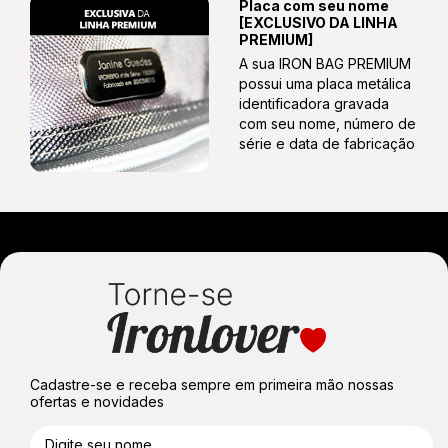
Placa com seu nome
[EXCLUSIVO DA LINHA
Toalha Fitness
PREMIUM]
A sua IRON BAG PREMIUM
possui uma placa metálica
identificadora gravada
com seu nome, número de
Porta Talher Com Talheres Especiais Em Aço Inox
série e data de fabricação
De Alto Padrão. Garfo, Faca E Colher;
Kit Higiene Bucal Completo, Com Escova, Pasta,
Limpador De Língua E Fio Dental
Porta Pílulas Compartimentado
Cadastre-se e receba sempre em primeira mão nossas
ofertas e novidades