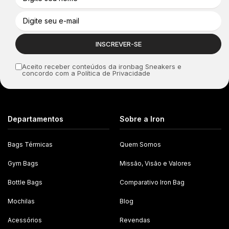
Sanduicheira / Porta Oleaginosas, Com Trava
Aceito receber conteúdos da ironbag Sneakers e
concordo com a Política de Privacidade
Departamentos
Sobre a Iron
Bags Térmicas
Quem Somos
Gym Bags
Missão, Visão e Valores
Bottle Bags
Comparativo Iron Bag
Mochilas
Blog
Acessórios
Revendas