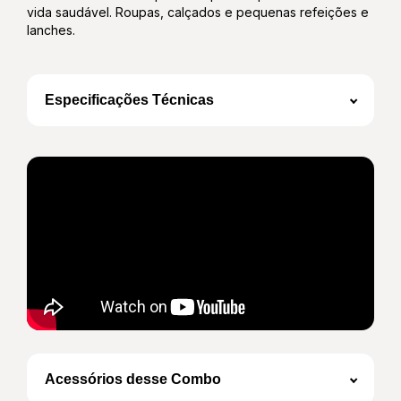
vida saudável. Roupas, calçados e pequenas refeições e
lanches.
Especificações Técnicas
BOLSA GYM FITNESS
Revestimento externo em couro de alta
resistência
Forro interno
Acessórios em metal
Bolso frontal e bolsos laterais para acomodar
objetos com facilidade
Sacos organizadores para roupas e calçados
Alça de mão e alça tiracolo
BOLSA TÉRMICA
Volume total de 5L
Acessórios desse Combo
Revestimento externo em couro de alta