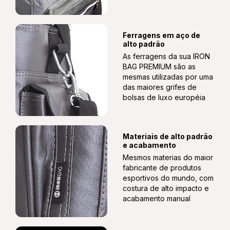
Ferragens em aço de
1 Gelo Flexível Termogel
alto padrão
As ferragens da sua IRON
BAG PREMIUM são as
mesmas utilizadas por uma
das maiores grifes de
Necessaire Pratik
bolsas de luxo européia
Materiais de alto padrão
Necessaire Kit Banho
e acabamento
Mesmos materias do maior
fabricante de produtos
esportivos do mundo, com
costura de alto impacto e
Saladeira De 850ml C/ Garfo E Porta Molho
acabamento manual