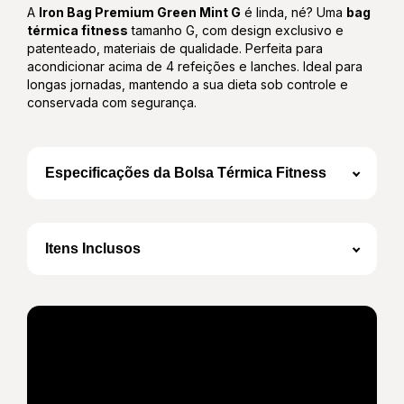
A
Iron Bag Premium Green Mint G
é linda, né? Uma
bag
térmica fitness
tamanho G, com design exclusivo e
patenteado, materiais de qualidade. Perfeita para
acondicionar acima de 4 refeições e lanches. Ideal para
longas jornadas, mantendo a sua dieta sob controle e
conservada com segurança.
Especificações da Bolsa Térmica Fitness
Volume total de 16L
Medidas Internas da Caixa Térmica: 28cm L x
22cm P x 25 cm A
Itens Inclusos
Medidas Externas (com bolsos): 35cm L x
25cm P x 26 cm A
Revestimento externo em couro sintético
diamond de alta resistência
1 Bolsa Térmica
Revestimento interno em laminado prata de
fácil higienização
Isolamento DUAL e aluminizado de alta
performance térmica