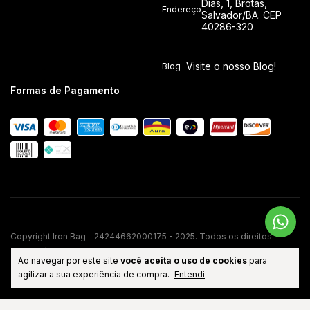
Dias, 1, Brotas,
Endereço
Salvador/BA. CEP
40286-320
Visite o nosso Blog!
Blog
Formas de Pagamento
Copyright Iron Bag - 24244662000175 - 2025. Todos os direitos
reservados.
Ao navegar por este site
você aceita o uso de cookies
para
TECNOLOGIA DE E-COMMERCE
NUVEMSHOP NEXT
agilizar a sua experiência de compra.
Entendi