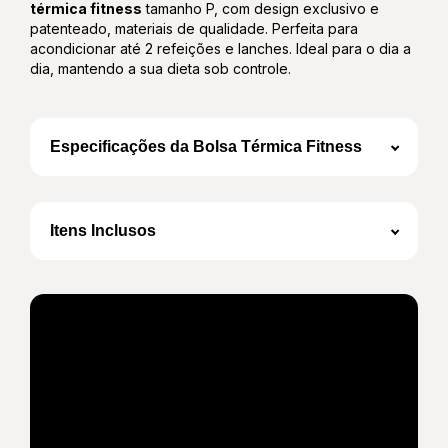
térmica fitness
tamanho P, com design exclusivo e
patenteado, materiais de qualidade. Perfeita para
acondicionar até 2 refeições e lanches. Ideal para o dia a
dia, mantendo a sua dieta sob controle.
Especificações da Bolsa Térmica Fitness
Volume total de 6L
Medidas Internas da Caixa Térmica: 20cm L x
14 cm P x 21cm A
Itens Inclusos
Medidas Externas (com bolsos): 25cm L x
19cm P x 22cm A
Revestimento externo em couro sintético
diamond de alta resistência
1 Bolsa Térmica
Revestimento interno em laminado prata de
fácil higienização
Isolamento DUAL e aluminizado de alta
performance térmica
1 Bandeja
Gelo flexível de 160ml
Tempo médio de conservação de 06 a 08h