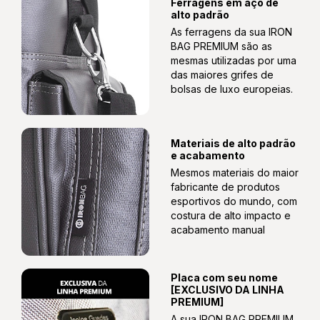
Ferragens em aço de
alto padrão
As ferragens da sua IRON
BAG PREMIUM são as
mesmas utilizadas por uma
Porta Talher Com Talheres Especiais Em Aço Inox
das maiores grifes de
De Alto Padrão. Garfo, Faca E Colher;
bolsas de luxo europeias.
Materiais de alto padrão
e acabamento
Mesmos materiais do maior
fabricante de produtos
esportivos do mundo, com
costura de alto impacto e
acabamento manual
Placa com seu nome
[EXCLUSIVO DA LINHA
PREMIUM]
A sua IRON BAG PREMIUM