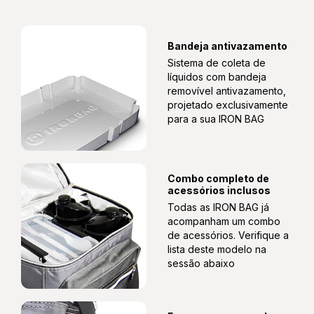
2 Sacos Organizadores Para Roupas E Calçados
Bandeja antivazamento
Sistema de coleta de
líquidos com bandeja
removível antivazamento,
Necessaire Pratik
projetado exclusivamente
para a sua IRON BAG
Necessaire Kit Banho
Combo completo de
acessórios inclusos
Todas as IRON BAG já
acompanham um combo
Saladeira De 850ml C/ Garfo E Porta Molho
de acessórios. Verifique a
lista deste modelo na
sessão abaixo
Toalha Fitness