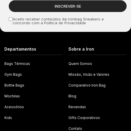
Aceito receber conteúdos da ironbag Sneakers e
concordo com a Política de Privacidade
Departamentos
Sobre a Iron
Bags Térmicas
Quem Somos
Gym Bags
Missão, Visão e Valores
Bottle Bags
Comparativo Iron Bag
Mochilas
Blog
Acessórios
Revendas
Kids
Gifts Corporativos
Contato