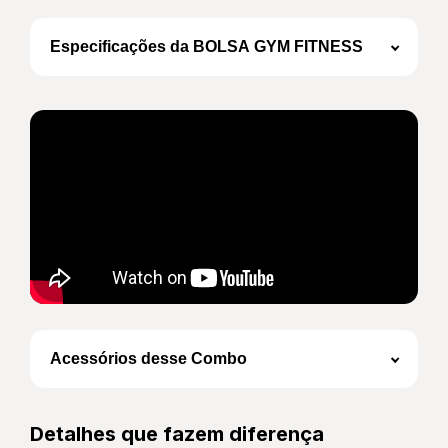
Especificações da BOLSA GYM FITNESS
Revestimento externo em couro de alta
resistência
Forro interno
Acessórios em metal
Bolso frontal e bolsos laterais para acomodar
objetos com facilidade
Sacos organizadores para roupas e calçados
Alça de mão e alça tiracolo
Acessórios desse Combo
Detalhes que fazem diferença