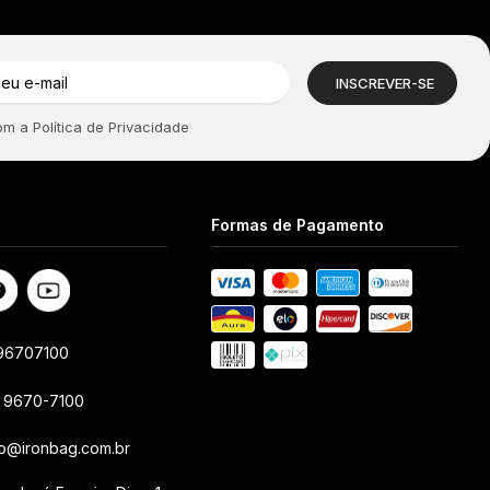
 a Política de Privacidade
Formas de Pagamento
96707100
1 9670-7100
to@ironbag.com.br