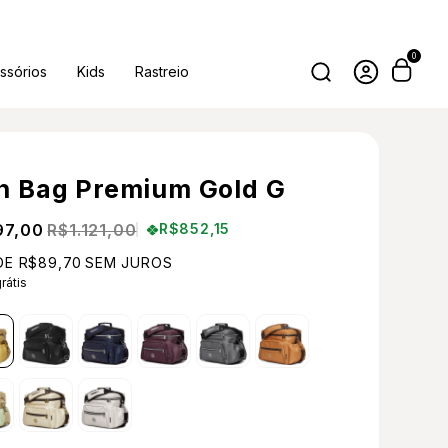
0
ssórios
Kids
Rastreio
on Bag Premium Gold G
97,00
R$1.121,00
R$852,15
DE
R$89,70
SEM JUROS
rátis