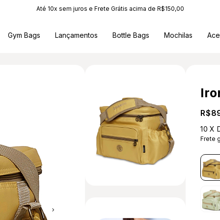
Até 10x sem juros e Frete Grátis acima de R$150,00
Gym Bags
Lançamentos
Bottle Bags
Mochilas
Ace
Ir
R$8
10
X 
Frete g