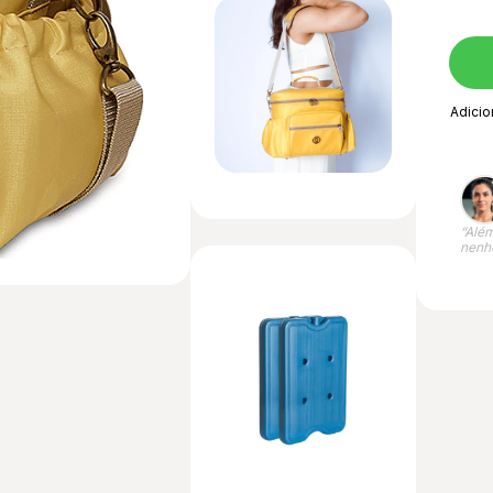
Adicio
“Além
nenh